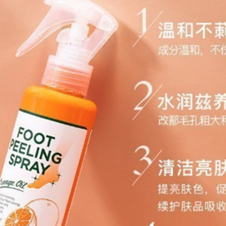
取天然成分的足部保養品推薦，使用方便，噴一噴、磨一磨，可均勻噴灑於足