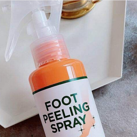
效的足部保養產品、去脚皮老繭死皮神器，噴灑在腳部即可輕鬆搞定腳部護理
品
素+草本精華，溫和軟化角質層，無需用力搓揉，角質自動剝落
，深層清潔毛孔污垢，預防腳氣滋生，堅持使用兩週，腳跟裂紋