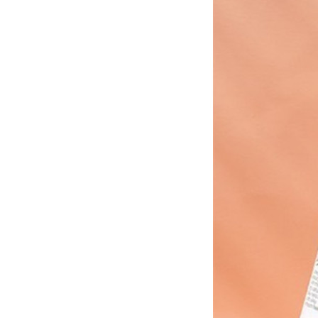
日本足部去角質噴霧專賣店
日本頂級舒緩腳部去角質噴霧，萃