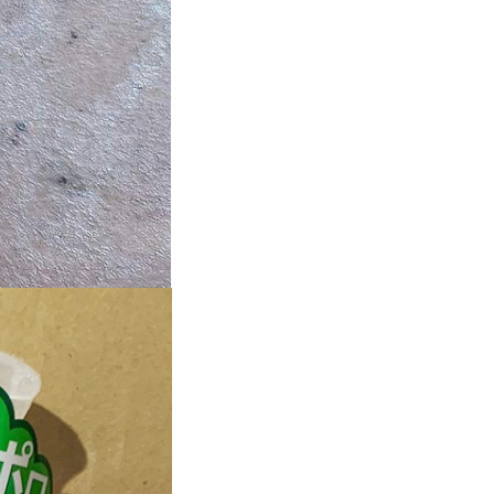
呵
近期文章
化
老公驚呆！嫩脚產品推薦讓粗腳皮變成牛奶腳
去脚皮噴霧從腳跟到腳踝都嫩透連美甲師都驚嘆
的細緻度
足部保養品推薦抗氧化護足，死皮暗沉噴出透亮
感
去脚皮噴霧使死皮去無蹤，柔軟摸得到
足部保養品推薦喚醒足部活力，死皮異味統統噴
退散
近期留言
尚無留言可供顯示。